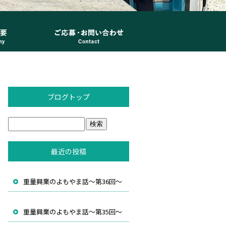
ブログトップ
最近の投稿
重量興業のよもやま話～第36回～
重量興業のよもやま話～第35回～