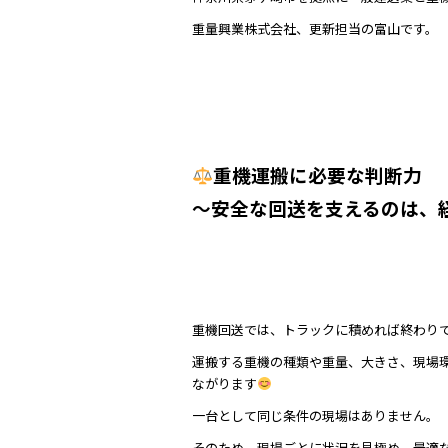
b
重量興業株式会社、更新担当の富山です。
o
o
k
重機運搬に必要な判断力
～安全な回送を支えるのは、
重機回送では、トラックに積めれば終わり
運搬する重機の種類や重量、大きさ、現場
ながります
一台として同じ条件の現場はありません。
そのため、現場ごとに状況を見極め、最適