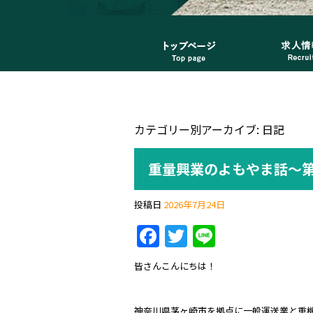
カテゴリー別アーカイブ:
日記
重量興業のよもやま話～第
投稿日
2026年7月24日
F
T
Li
a
w
n
皆さんこんにちは！
c
itt
e
e
er
神奈川県茅ヶ崎市を拠点に一般運送業と重