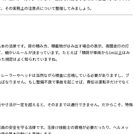
と、その実務上の注意点について整理してみましょう。
基本の法律です。荷の積み方、積載物がはみ出す場合の表示、夜間走行の灯
、細かいルールが決まっています。たとえば「積荷が車両から1m以上はみ
った規定はよく知られていますね。
トレーラーやヘッドは当然ながら検査に合格している必要がありますし、ブ
ればなりません。もし整備不良で事故を起こせば、責任は運転手だけでなく
量や寸法が一定を超えると、そのままでは通行できません。だからこそ、特殊
業員の安全を守る法律です。玉掛け技能士の資格が必要だったり、ヘルメッ
現場の基本行動にも直結します。