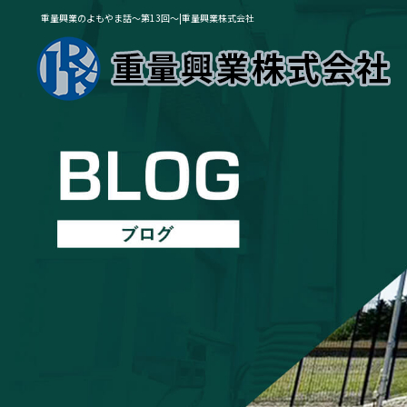
重量興業のよもやま話～第13回～|重量興業株式会社