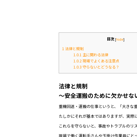
o
o
k
目次
[
hide
]
1
法律と規制
1.0.1
主に関わる法律
1.0.2
現場でよくある注意点
1.0.3
守らないとどうなる？
法律と規制
～安全運搬のために欠かせな
重機回送・運搬の仕事というと、「大きな
たしかにそれが基本ではありますが、実際
これらを守らないと、事故やトラブルのリ
現場で働く運転手さんや玉掛け作業員にと