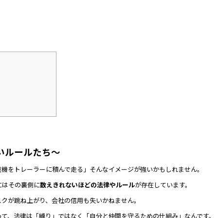
いルールたち～
重機をトレーラーに積んで走る」そんなイメージが強いかもしれません。
にはその裏側に
数えきれないほどの法律やルール
が存在しています。
スクが跳ね上がり、会社の信用も失いかねません。
って、法律は「縛り」ではなく「自分と仲間を守るための仕組み」なんです。