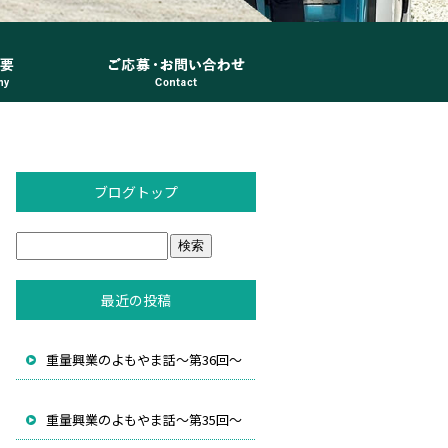
ブログトップ
最近の投稿
重量興業のよもやま話～第36回～
重量興業のよもやま話～第35回～