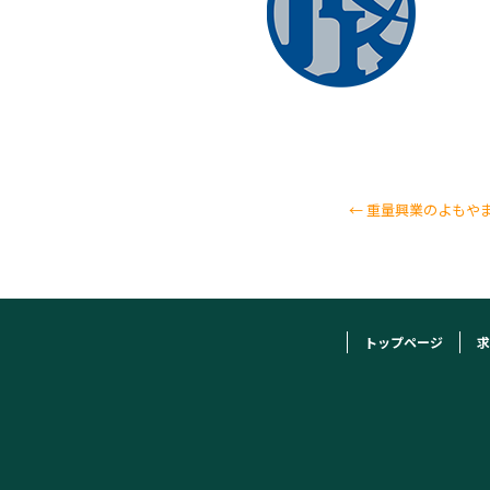
←
重量興業のよもやま
トップページ
求