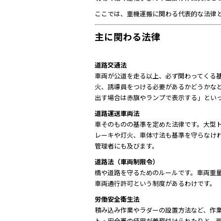
ここでは、重機運搬に関わる代表的な法律
主に関わる法律
道路交通法
車両が公道を走る以上、必ず関わってくる
火、誘導員をつける必要があるかどうかなど
出す場合は赤旗やランプで表示する」とい
道路運送車両法
車そのものの基準を定めた法律です。大型
レーキや灯火、車体寸法も基準を守らなけ
管理者にも及びます。
道路法（車両制限令）
橋や道路を守るためのルールです。車両重
車両通行許可という制度があるわけです。
労働安全衛生法
積み込み作業やラダーの設置方法など、作
ト・安全帯の使用が義務付けられたりと、