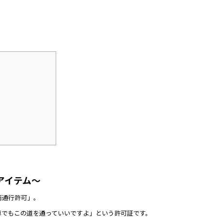
アイテム～
両通行許可」。
車でもこの道を通っていいですよ」という許可証です。