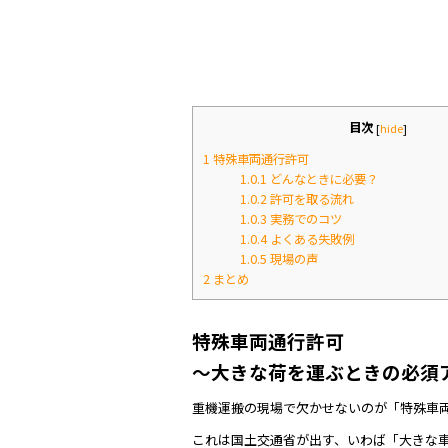
o
o
k
目次
[
hide
]
1
特殊車両通行許可
1.0.1
どんなときに必要？
1.0.2
許可を取る流れ
1.0.3
実務でのコツ
1.0.4
よくある失敗例
1.0.5
現場の声
2
まとめ
特殊車両通行許可
～大きな荷を運ぶときの必須
重機運搬の現場で欠かせないのが「特殊車
これは国土交通省が出す、いわば「大きな