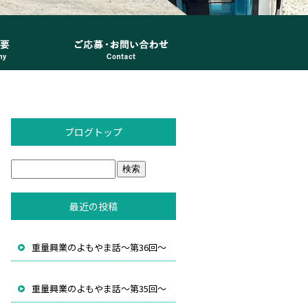
ブログトップ
最近の投稿
重量興業のよもやま話～第36回～
重量興業のよもやま話～第35回～