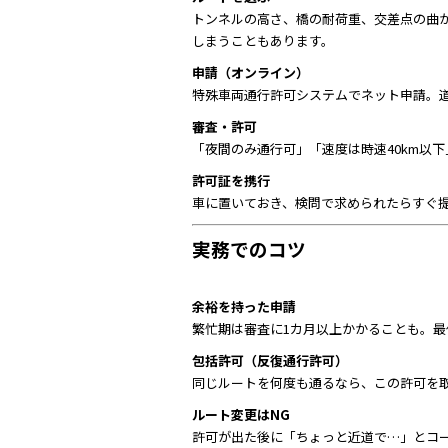
トンネルの高さ、橋の耐荷重、交差点の曲
しまうこともあります。
申請（オンライン）
特殊車両通行許可システムでネット申請。
審査・許可
「夜間のみ通行可」「速度は時速40km以
許可証を携行
車に置いておき、検問で求められたらすぐ
実務でのコツ
余裕を持った申請
繁忙期は審査に1カ月以上かかることも。最
包括許可（反復通行許可）
同じルートを何度も通るなら、この許可を
ルート変更はNG
許可が出た後に「ちょっと近道で…」とコ