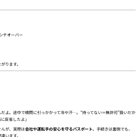
センチオーバー
ながります。
だよ。途中で検問に引っかかって冷や汗…。“持ってない＝無許可”扱いだか
当に反省したよ」
せんが、実際は
会社や運転手の安心を守るパスポート
。手続きは面倒でも、
然違います。