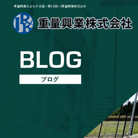
重量興業のよもやま話～第14回～|重量興業株式会社