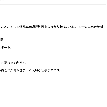
ること
、そして
特殊車両通行許可をしっかり取ること
は、安全のための絶対
組み」
スポート」
質も変わってきます。
の責任と知識が詰まった大切な仕事なのです。