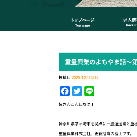
重量興業のよもやま話～第
投稿日
2025年8月25日
F
T
Li
a
w
n
皆さんこんにちは！
c
itt
e
e
er
神奈川県茅ヶ崎市を拠点に一般運送業と重
b
重量興業株式会社、更新担当の富山です。