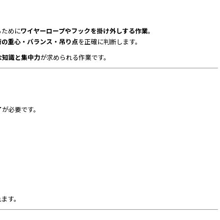
るために
ワイヤーロープやフックを掛け外しする作業
。
荷の重心・バランス・吊り点
を正確に判断します。
な知識と集中力
が求められる作業です。
了が必要です。
れます。