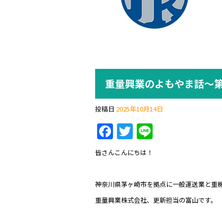
重量興業のよもやま話～第
投稿日
2025年10月14日
F
T
Li
a
w
n
皆さんこんにちは！
c
itt
e
e
er
神奈川県茅ヶ崎市を拠点に一般運送業と重
b
重量興業株式会社、更新担当の富山です。
o