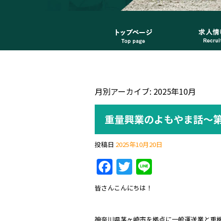
月別アーカイブ:
2025年10月
重量興業のよもやま話～第
投稿日
2025年10月20日
F
T
Li
a
w
n
皆さんこんにちは！
c
itt
e
e
er
神奈川県茅ヶ崎市を拠点に一般運送業と重