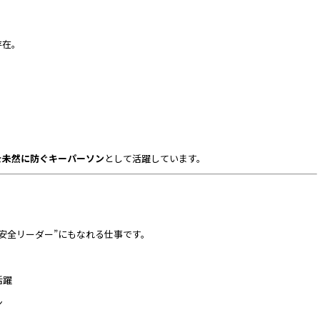
存在。
を未然に防ぐキーパーソン
として活躍しています。
安全リーダー”にもなれる仕事です。
活躍
ン