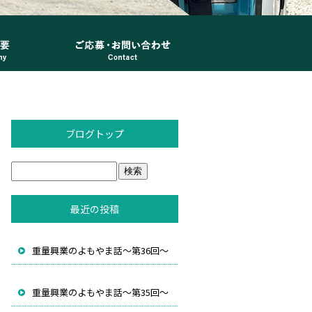
ブログトップ
最近の投稿
重量興業のよもやま話～第36回～
重量興業のよもやま話～第35回～