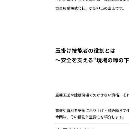
b
重量興業株式会社、更新担当の富山です。
o
o
k
玉掛け技能者の役割とは
～安全を支える“現場の縁の下
重機回送や建設現場で欠かせない資格、そ
重機や資材を安全に吊り上げ・積み降ろす
今回は、その役割と重要性を紹介します。