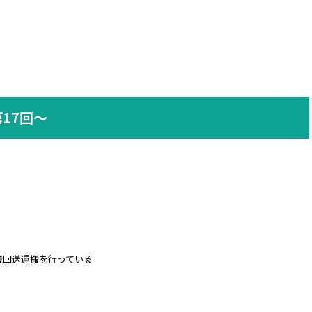
17回～
機回送運搬を行っている