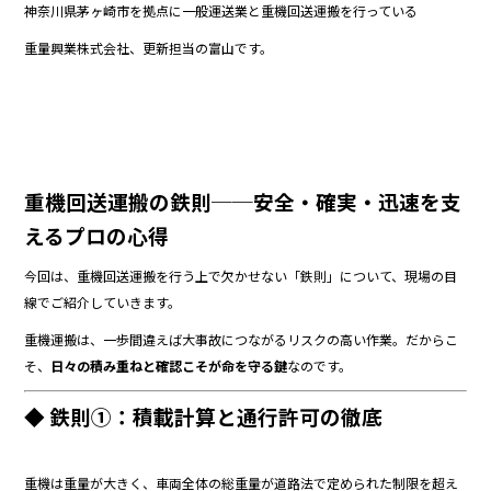
神奈川県茅ヶ崎市を拠点に一般運送業と重機回送運搬を行っている
b
重量興業株式会社、更新担当の富山です。
o
o
k
重機回送運搬の鉄則──安全・確実・迅速を支
えるプロの心得
今回は、重機回送運搬を行う上で欠かせない「鉄則」について、現場の目
線でご紹介していきます。
重機運搬は、一歩間違えば大事故につながるリスクの高い作業。だからこ
そ、
日々の積み重ねと確認こそが命を守る鍵
なのです。
◆ 鉄則①：積載計算と通行許可の徹底
重機は重量が大きく、車両全体の総重量が道路法で定められた制限を超え