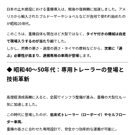
日本の土木建設における重機導入は、戦後の復興期に加速しました。アメ
リカから輸入されたブルドーザーやショベルなどが各地で使われ始めたの
が昭和20年代。
このころは、重機自体も現在ほど大型ではなく、
タイヤ付きの機械は自走
で現場入りするのが当たり前
でした。
しかし、燃費の悪さ・速度の遅さ・タイヤの摩耗などから、
次第に「運
ぶ」必要性が高まり、運搬専用の車両が登場
します。
◆ 昭和40〜50年代：専用トレーラーの登場と
技術革新
高度経済成長期に入ると、全国でインフラ整備が進み、重機の大型化も一
気に加速しました。
この時代に登場したのが、
低床式トレーラー（ローボーイ）やセルフロー
ダー車両
。
重機の高さに合わせた専用設計で、安全かつ効率的な運搬が可能に。