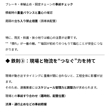
ブレーキ・車輪止め・固定チェーンの
事前チェック
積載時の
重量バランスと重心
の確認
周囲の
立ち入り禁止措置
（誘導員配置）
特に、雨天・斜面・狭小地では細心の注意が必要です。
**「慣れ」が一番の敵。**毎回が初めてのつもりで臨むことが安全につな
がります。
◆ 鉄則③：現場と物流を“つなぐ”力を持て
現場が動き出すタイミングに重機が間に合わないと、工程全体に影響が出
ます。
そのため、運搬業者には
スケジュール管理力と調整力
が求められます。
現場との
事前すり合わせ（着時刻、配置位置）
渋滞・通行止めなどの事前把握