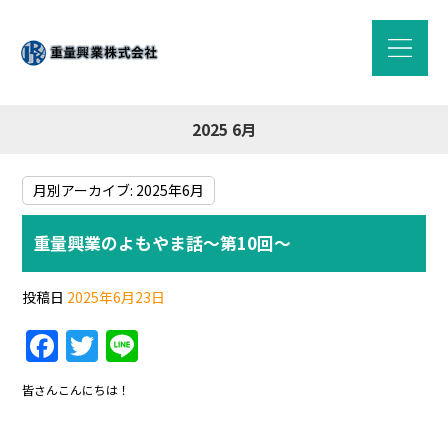
2025 6月
月別アーカイブ:
2025年6月
重量興業のよもやま話～第10回～
投稿日
2025年6月23日
F
T
Li
a
w
n
皆さんこんにちは！
c
itt
e
e
er