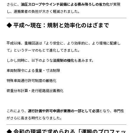
さらに、
油圧スロープやウインチ装備による積み降ろしの省力化
が実現
し、運搬業者の負担が大きく軽減されました。
◆ 平成〜現在：規制と効率化のはざまで
平成以降、重機回送は「より安全に、より効率的に、より環境に配慮し
て」というテーマのもとで進化してきました。
しかし同時に、以下のような
法規制の強化
も進みます。
車両制限令による重量・寸法制限
特殊車両通行許可制度の厳格化
荷重分布計算・走行経路提出義務化
これにより、
運行計画や許可申請が業務の一部として必須
となり、専門性
がさらに高まる時代となりました。
◆ 令和の現場で求められる「運搬のプロフェッ