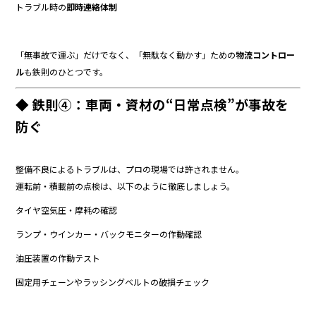
トラブル時の
即時連絡体制
「無事故で運ぶ」だけでなく、「無駄なく動かす」ための
物流コントロー
ル
も鉄則のひとつです。
◆ 鉄則④：車両・資材の“日常点検”が事故を
防ぐ
整備不良によるトラブルは、プロの現場では許されません。
運転前・積載前の点検は、以下のように徹底しましょう。
タイヤ空気圧・摩耗の確認
ランプ・ウインカー・バックモニターの作動確認
油圧装置の作動テスト
固定用チェーンやラッシングベルトの破損チェック