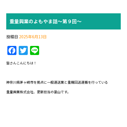
重量興業のよもやま話～第９回～
投稿日
2025年6月13日
F
T
Li
a
w
n
皆さんこんにちは！
c
itt
e
e
er
神奈川県茅ヶ崎市を拠点に一般運送業と重機回送運搬を行っている
b
重量興業株式会社、更新担当の富山です。
o
o
k