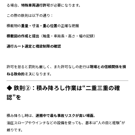
る場合、
特殊車両通行許可
が必要になります。
この際の鉄則は以下の通り：
積載物の
重量・寸法・重心位置
の正確な把握
積載図の作成と提出
（軸重・車両長・高さ・幅の記録）
通行ルート選定と橋梁制限の確認
許可を怠ると罰則も厳しく、また許可なしの走行は
現場との信頼関係を損
ねる致命的ミス
になります。
◆ 鉄則②：積み降ろし作業は“二重三重の確
認”を
積み降ろし時は、
運搬中で最も事故リスクが高い場面
。
油圧スロープやウインチなどの設備を使っても、基本は“人の目と経験”が
頼りです。