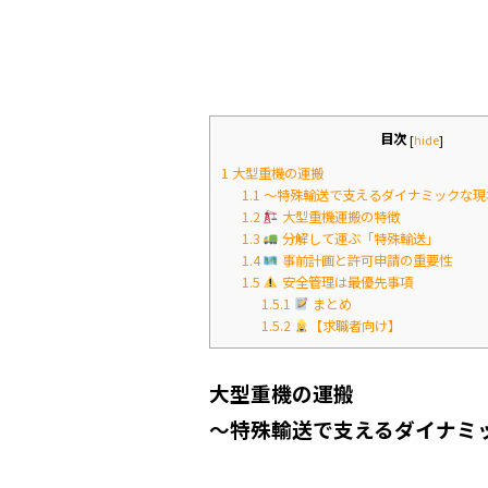
o
o
k
目次
[
hide
]
1
大型重機の運搬
1.1
〜特殊輸送で支えるダイナミックな現
1.2
大型重機運搬の特徴
1.3
分解して運ぶ「特殊輸送」
1.4
事前計画と許可申請の重要性
1.5
安全管理は最優先事項
1.5.1
まとめ
1.5.2
【求職者向け】
大型重機の運搬
〜特殊輸送で支えるダイナミ