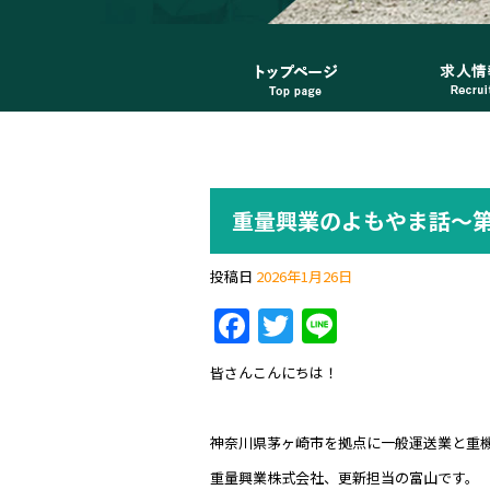
重量興業のよもやま話～第
投稿日
2026年1月26日
F
T
Li
a
w
n
皆さんこんにちは！
c
itt
e
e
er
神奈川県茅ヶ崎市を拠点に一般運送業と重
b
重量興業株式会社、更新担当の富山です。