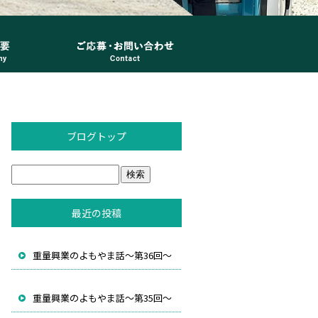
ブログトップ
最近の投稿
重量興業のよもやま話～第36回～
重量興業のよもやま話～第35回～