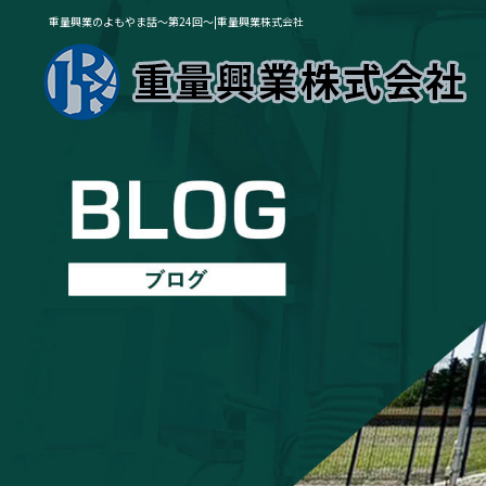
重量興業のよもやま話～第24回～|重量興業株式会社