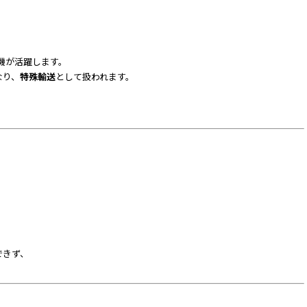
機が活躍します。
なり、
特殊輸送
として扱われます。
、
。
できず、