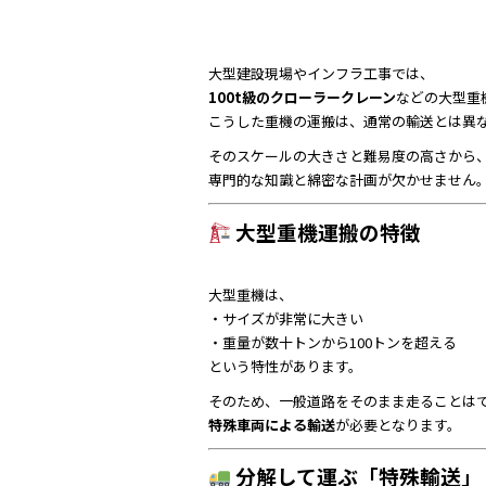
大型建設現場やインフラ工事では、
100t級のクローラークレーン
などの大型重
こうした重機の運搬は、通常の輸送とは異
そのスケールの大きさと難易度の高さから
専門的な知識と綿密な計画が欠かせません
大型重機運搬の特徴
大型重機は、
・サイズが非常に大きい
・重量が数十トンから100トンを超える
という特性があります。
そのため、一般道路をそのまま走ることは
特殊車両による輸送
が必要となります。
分解して運ぶ「特殊輸送」