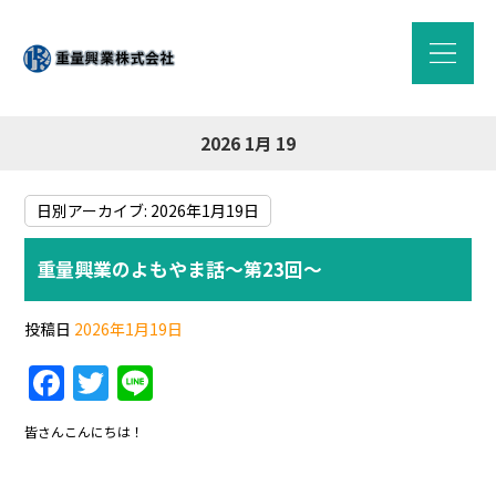
2026 1月 19
日別アーカイブ:
2026年1月19日
重量興業のよもやま話～第23回～
投稿日
2026年1月19日
F
T
Li
a
w
n
皆さんこんにちは！
c
itt
e
e
er