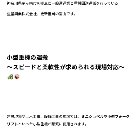
神奈川県茅ヶ崎市を拠点に一般運送業と重機回送運搬を行っている
b
重量興業株式会社、更新担当の富山です。
o
o
k
小型重機の運搬
〜スピードと柔軟性が求められる現場対応〜
建設現場や土木工事、設備工事の現場では、
ミニショベルや小型フォーク
リフト
といった小型重機が頻繁に使用されます。