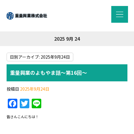
2025 9月 24
日別アーカイブ:
2025年9月24日
重量興業のよもやま話～第16回～
投稿日
2025年9月24日
F
T
Li
a
w
n
皆さんこんにちは！
c
itt
e
e
er