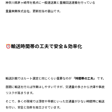
神奈川県茅ヶ崎市を拠点に一般運送業と重機回送運搬を行っている
b
重量興業株式会社、更新担当の富山です。
o
o
k
輸送時間帯の工夫で安全＆効率化
輸送計画ではルート選定と同じくらい重要なのが
「時間帯の工夫」
です。
昼間に輸送を行えば作業はしやすいですが、交通量の多さから渋滞や事故
リスクが高まります。
そこで、多くの現場では深夜や早朝といった交通量が少ない時間帯に輸送
を行い、安全と効率を両立させています。