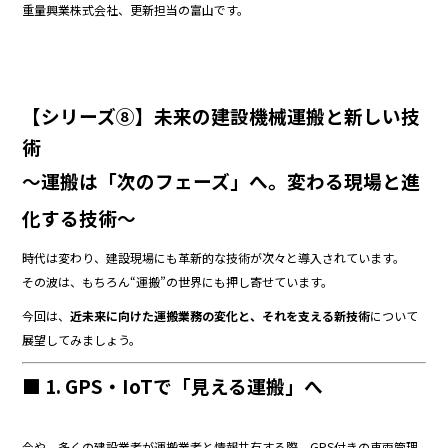
重量興業株式会社、更新担当の富山です。
b
o
o
k
【シリーズ⑧】未来の建設機械運搬と新しい技
術
～運搬は「次のフェーズ」へ。変わる現場と進
化する技術～
時代は変わり、建設現場にも革新的な技術が次々と導入されています。
その波は、もちろん“運搬”の世界にも押し寄せています。
今回は、
近未来に向けた運搬業務の変化と、それを支える新技術
について
展望してみましょう。
■ 1. GPS・IoTで「見える運搬」へ
今や、多くの建設業者が運搬業者と情報共有する際、GPS付きの車両管理