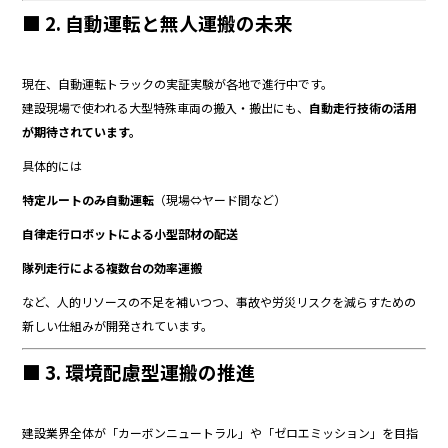
■ 2. 自動運転と無人運搬の未来
現在、自動運転トラックの実証実験が各地で進行中です。
建設現場で使われる大型特殊車両の搬入・搬出にも、
自動走行技術の活用
が期待されています。
具体的には――
特定ルートのみ自動運転
（現場⇔ヤード間など）
自律走行ロボットによる小型部材の配送
隊列走行による複数台の効率運搬
など、人的リソースの不足を補いつつ、事故や労災リスクを減らすための
新しい仕組みが開発されています。
■ 3. 環境配慮型運搬の推進
建設業界全体が「カーボンニュートラル」や「ゼロエミッション」を目指