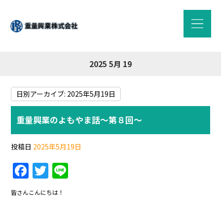
2025 5月 19
日別アーカイブ:
2025年5月19日
重量興業のよもやま話～第８回～
投稿日
2025年5月19日
F
T
Li
a
w
n
皆さんこんにちは！
c
itt
e
e
er